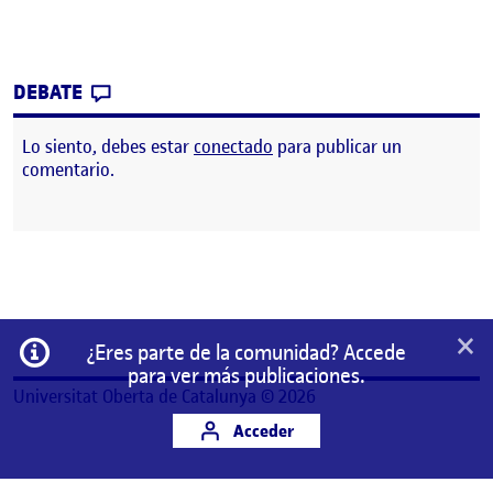
CONTRIBUTION
0
EN AUTORRETRATO Y PRESENTACIÓN (AMO
DEBATE
Lo siento, debes estar
conectado
para publicar un
comentario.
×
Información
¿Eres parte de la comunidad? Accede
para ver más publicaciones.
Universitat Oberta de Catalunya © 2026
Acceder