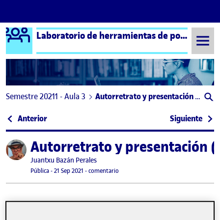
Logo Ágora
Laboratorio de herramientas de portafolios aula 3
Saltar al contenido
Semestre 20211 - Aula 3
Autorretrato y presentación (Amor al arte)
Navegación de entradas
: NOVI Formación
: PR
Anterior
Siguiente
Autorretrato y presentación (
Publicado por
Publicado por
Juantxu Bazán Perales
Visibilidad:
Fecha de publicación
en Autorretrato y presentación (Amor 
Pública
-
21 Sep 2021
-
comentario